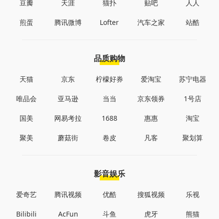
豆瓣
天涯
猫扑
贴吧
人人
煎蛋
腾讯微博
Lofter
汽车之家
站酷
品质购物
天猫
京东
柠檬好券
爱淘宝
苏宁电器
唯品会
亚马逊
当当
京东领券
1号店
国美
网易考拉
1688
惠惠
淘宝
聚美
蘑菇街
卷皮
凡客
聚划算
影音娱乐
爱奇艺
腾讯视频
优酷
搜狐视频
乐视
Bilibili
AcFun
斗鱼
虎牙
熊猫