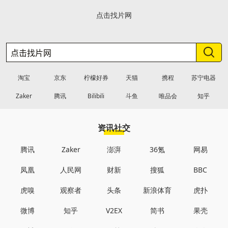
点击找片网
淘宝
京东
柠檬好券
天猫
携程
苏宁电器
Zaker
腾讯
Bilibili
斗鱼
唯品会
知乎
资讯社交
腾讯
Zaker
澎湃
36氪
网易
凤凰
人民网
财新
搜狐
BBC
虎嗅
观察者
头条
新浪体育
虎扑
微博
知乎
V2EX
简书
果壳